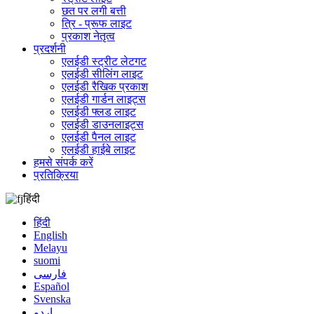
छत पर लगी बत्ती
त्रि - प्रूफ लाइट
प्रकाश नेतृत्व
प्रदर्शनी
एलईडी स्ट्रीट लेटगट
एलईडी सीलिंग लाइट
एलईडी रैखिक प्रकाश
एलईडी गार्डन लाइट्स
एलईडी फ्लड लाइट
एलईडी डाउनलाइट्स
एलईडी पैनल लाइट
एलईडी हाईबे लाइट
हमसे संपर्क करें
प्रतिक्रिया
हिंदी
हिंदी
English
Melayu
suomi
فارسی
Español
Svenska
اردو